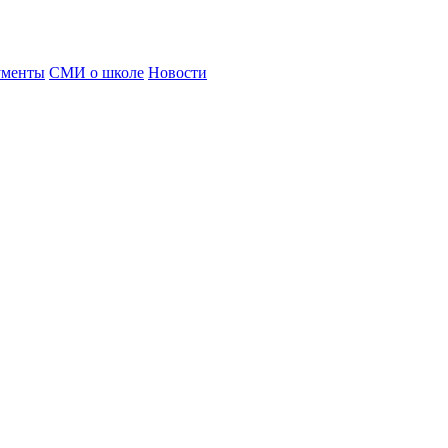
ументы
СМИ о школе
Новости