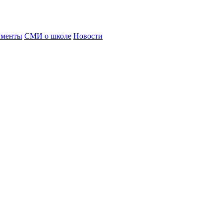
ументы
СМИ о школе
Новости