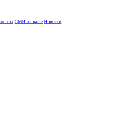
ументы
СМИ о школе
Новости