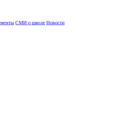
ументы
СМИ о школе
Новости