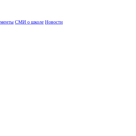
ументы
СМИ о школе
Новости