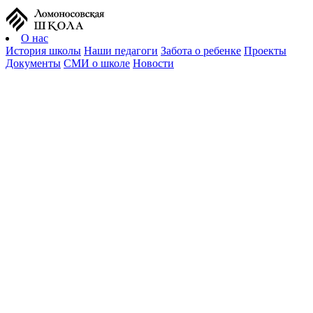
О нас
История школы
Наши педагоги
Забота о ребенке
Проекты
Документы
СМИ о школе
Новости