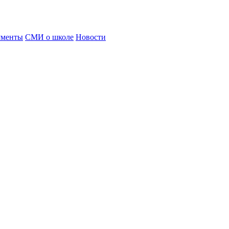
ументы
СМИ о школе
Новости