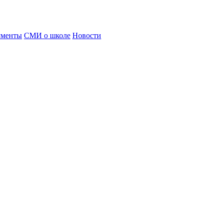
ументы
СМИ о школе
Новости