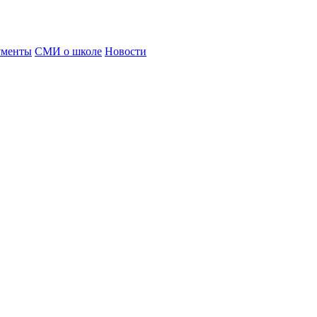
ументы
СМИ о школе
Новости