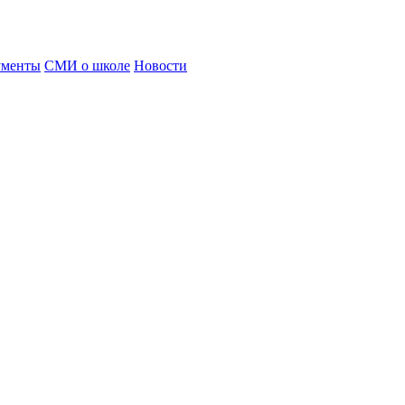
ументы
СМИ о школе
Новости