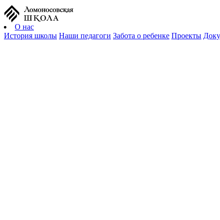
О нас
История школы
Наши педагоги
Забота о ребенке
Проекты
Док