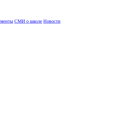
ументы
СМИ о школе
Новости