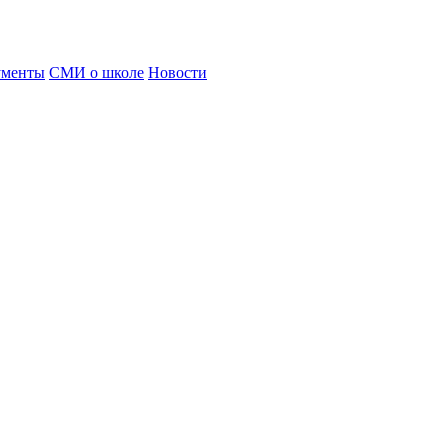
ументы
СМИ о школе
Новости