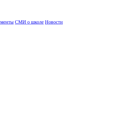
ументы
СМИ о школе
Новости