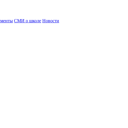
ументы
СМИ о школе
Новости