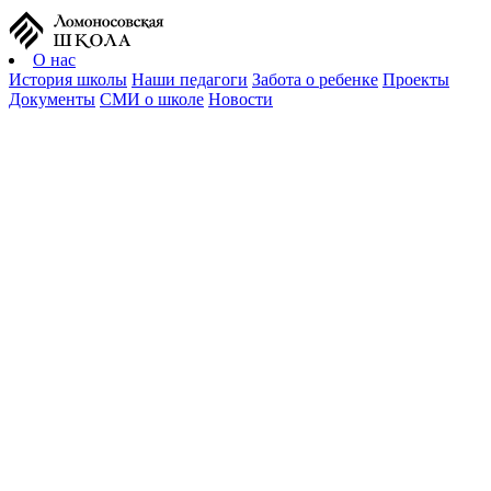
О нас
История школы
Наши педагоги
Забота о ребенке
Проекты
Документы
СМИ о школе
Новости