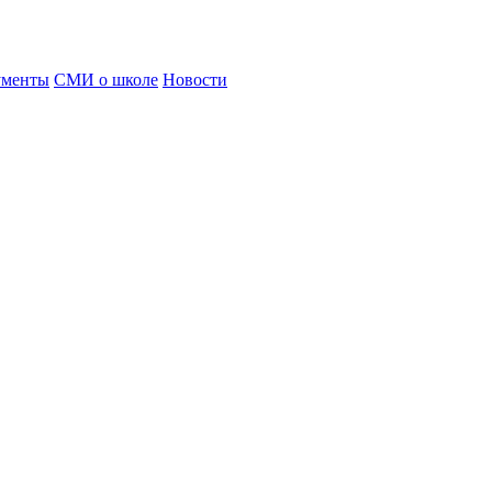
ументы
СМИ о школе
Новости