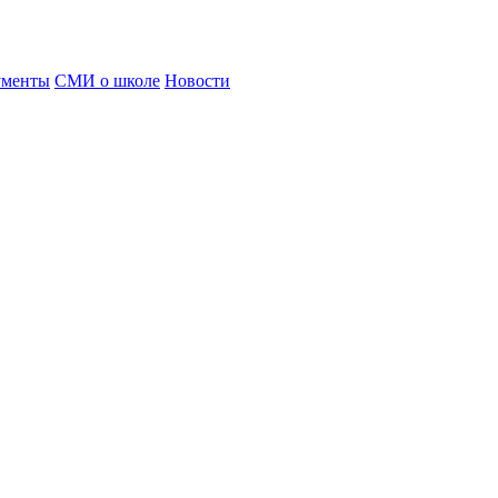
ументы
СМИ о школе
Новости