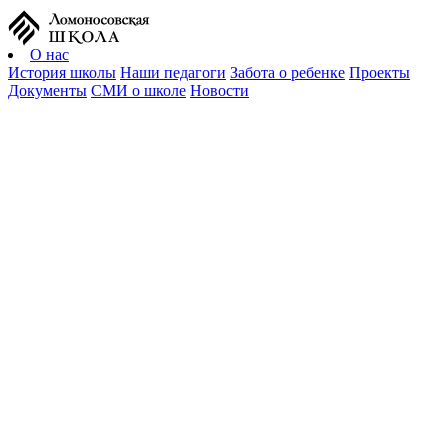
О нас
История школы
Наши педагоги
Забота о ребенке
Проекты
Документы
СМИ о школе
Новости